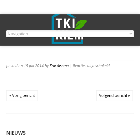
voor
posted on 15 juli 2014
by
Erik Alsema
|
Reacties uitgeschakeld
« Vorig bericht
Volgend bericht »
NIEUWS