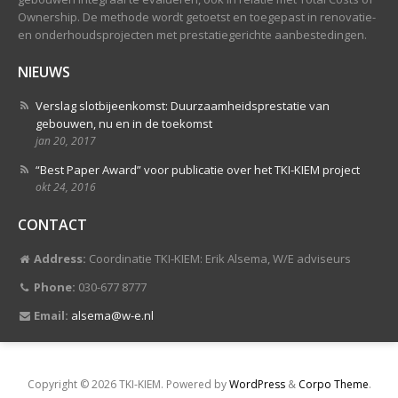
Ownership. De methode wordt getoetst en toegepast in renovatie-
en onderhoudsprojecten met prestatiegerichte aanbestedingen.
NIEUWS
Verslag slotbijeenkomst: Duurzaamheidsprestatie van
gebouwen, nu en in de toekomst
jan 20, 2017
“Best Paper Award” voor publicatie over het TKI-KIEM project
okt 24, 2016
CONTACT
Address:
Coordinatie TKI-KIEM: Erik Alsema, W/E adviseurs
Phone:
030-677 8777
Email:
alsema@w-e.nl
Copyright © 2026 TKI-KIEM. Powered by
WordPress
&
Corpo Theme
.