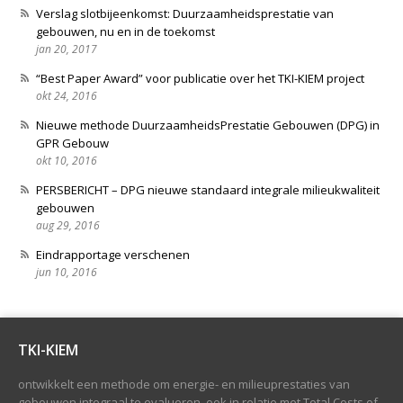
Verslag slotbijeenkomst: Duurzaamheidsprestatie van
gebouwen, nu en in de toekomst
jan 20, 2017
“Best Paper Award” voor publicatie over het TKI-KIEM project
okt 24, 2016
Nieuwe methode DuurzaamheidsPrestatie Gebouwen (DPG) in
GPR Gebouw
okt 10, 2016
PERSBERICHT – DPG nieuwe standaard integrale milieukwaliteit
gebouwen
aug 29, 2016
Eindrapportage verschenen
jun 10, 2016
TKI-KIEM
ontwikkelt een methode om energie- en milieuprestaties van
gebouwen integraal te evalueren, ook in relatie met Total Costs of